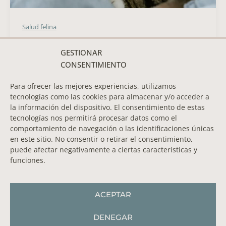
Salud felina
Bienestar felino en casa: prevención y cuidados
GESTIONAR
naturales para tu gato
CONSENTIMIENTO
Para ofrecer las mejores experiencias, utilizamos
tecnologías como las cookies para almacenar y/o acceder a
la información del dispositivo. El consentimiento de estas
tecnologías nos permitirá procesar datos como el
comportamiento de navegación o las identificaciones únicas
INTERIORISMO
AVISO LEGAL
en este sitio. No consentir o retirar el consentimiento,
FELINO
POLÍTICA DE
puede afectar negativamente a ciertas características y
INTERIORISMO
PRIVACIDAD
SÍGUEME EN
funciones.
FELINO
TÉRMINOS Y
INTEGRAL
CONDICIONES
TIENDA
POLÍTICA DE
ACEPTAR
CONTACTO
COOKIES
DENEGAR